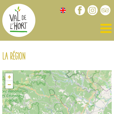
La région
+
−