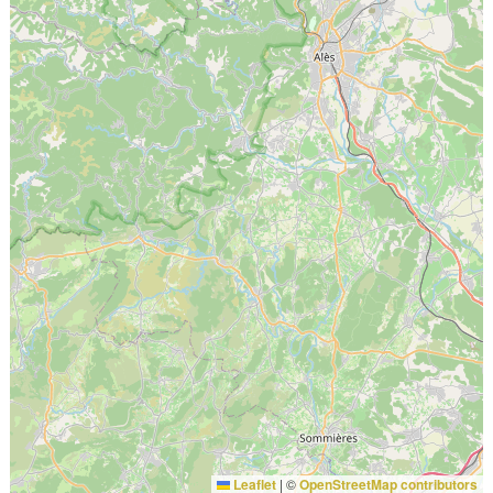
Leaflet
|
©
OpenStreetMap contributors