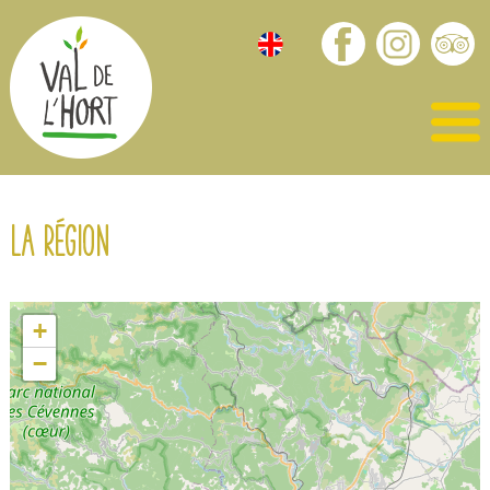
La région
+
−