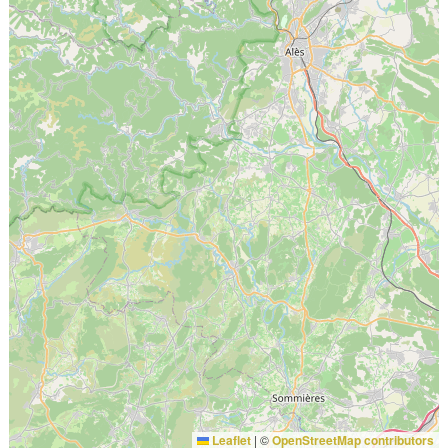
Leaflet
|
©
OpenStreetMap contributors