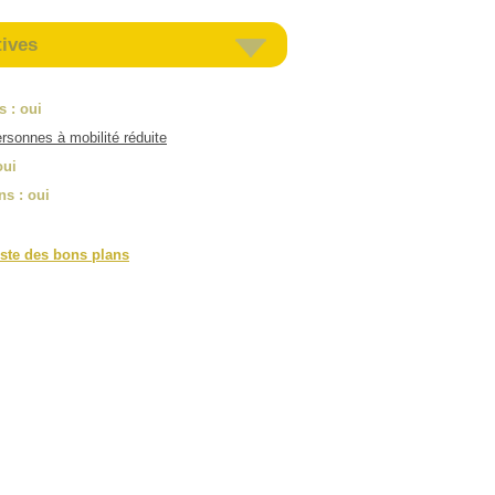
tives
es
: oui
rsonnes à mobilité réduite
oui
ns
: oui
iste des bons plans