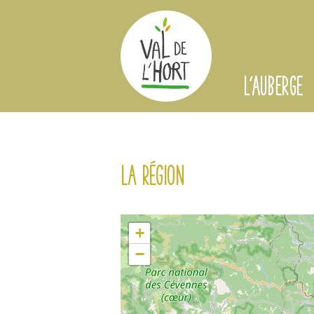
L'AUBERGE
La région
+
−