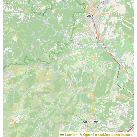
Leaflet
|
©
OpenStreetMap contributors