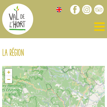
La région
+
−