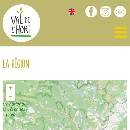
La région
+
−