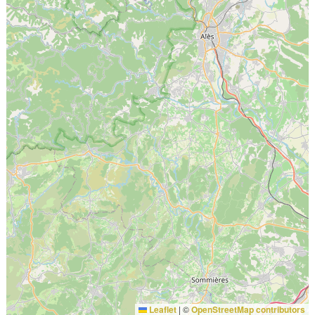
Leaflet
|
©
OpenStreetMap contributors