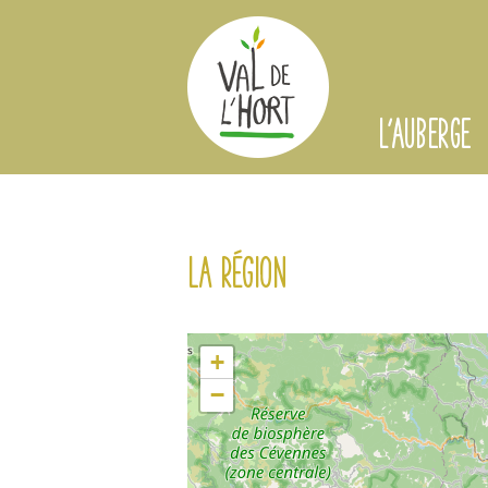
L'AUBERGE
La région
+
−