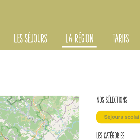
LES SÉJOURS
LA RÉGION
TARIFS
Nos sélections
Séjours scolai
Les catégories