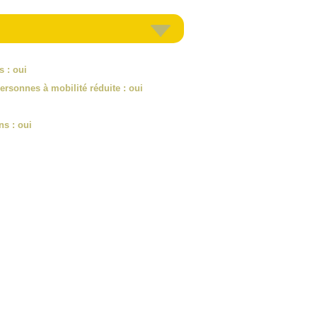
es
: oui
ersonnes à mobilité réduite
: oui
ns
: oui