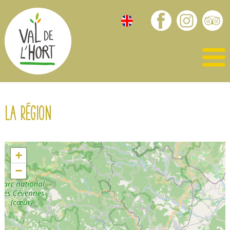
La région
+
−