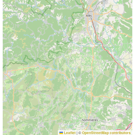
Leaflet
|
©
OpenStreetMap contributors