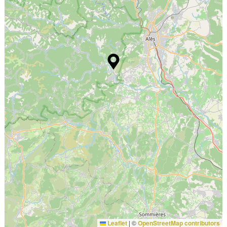
Leaflet
|
©
OpenStreetMap contributors