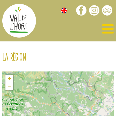
La région
+
−