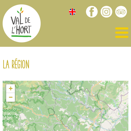
La région
+
−