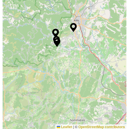
Leaflet
|
©
OpenStreetMap contributors