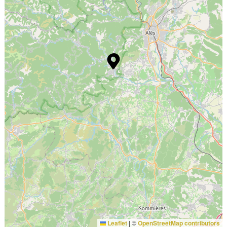
Leaflet
|
©
OpenStreetMap contributors