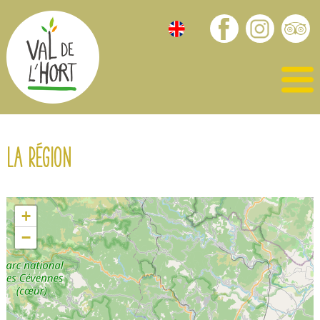
La région
+
−