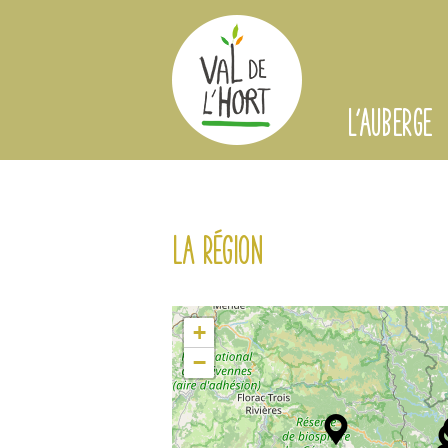
L'AUBERGE
La région
+
−